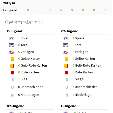
2015/16
E-Jugend
10
0
0
0
0
0
8
1
Gesamtstatistik
C-Jugend
C2-Jugend
1
Spiel
3
Spiele
0
Tore
0
Tore
0
Vorlagen
0
Vorlagen
0
Gelbe Karten
0
Gelbe Karten
0
Gelb-Rote Karten
0
Gelb-Rote Karten
0
Rote Karten
0
Rote Karten
S
1 Sieg
S
0 Siege
U
0 Unentschieden
U
2 Unentschieden
N
0 Niederlagen
N
1 Niederlage
D2-Jugend
E-Jugend