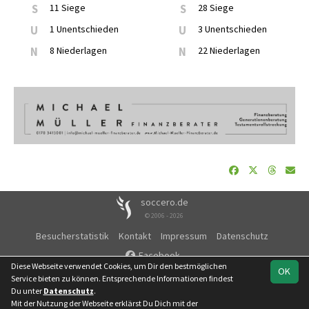
S
11 Siege
S
28 Siege
U
1 Unentschieden
U
3 Unentschieden
N
8 Niederlagen
N
22 Niederlagen
soccero.de
© 2006 - 2026
Besucherstatistik
Kontakt
Impressum
Datenschutz
Facebook
Diese Webseite verwendet Cookies, um Dir den bestmöglichen
OK
Service bieten zu können. Entsprechende Informationen findest
Du unter
Datenschutz
.
Mit der Nutzung der Webseite erklärst Du Dich mit der
Team
Kreisliga
Winter-Cup
Spielplan
Statistik