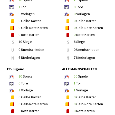
16
Spiele
10
Spiele
1
Tor
0
Tore
0
Vorlagen
0
Vorlagen
0
Gelbe Karten
0
Gelbe Karten
0
Gelb-Rote Karten
0
Gelb-Rote Karten
0
Rote Karten
0
Rote Karten
S
10 Siege
S
6 Siege
U
0 Unentschieden
U
0 Unentschieden
N
6 Niederlagen
N
7 Niederlagen
E2-Jugend
ALLE MANNSCHAFTEN
20
Spiele
50
Spiele
0
Tore
1
Tor
1
Vorlage
1
Vorlage
0
Gelbe Karten
0
Gelbe Karten
0
Gelb-Rote Karten
0
Gelb-Rote Karten
0
Rote Karten
0
Rote Karten