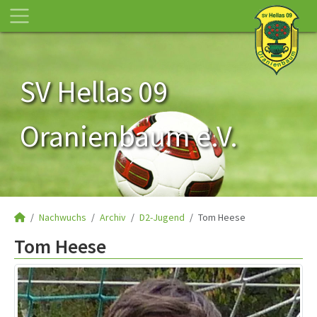
SV Hellas 09
Oranienbaum e.V.
Nachwuchs
Archiv
D2-Jugend
Tom Heese
Tom Heese