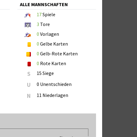
ALLE MANNSCHAFTEN
17
Spiele
3
Tore
0
Vorlagen
0
Gelbe Karten
0
Gelb-Rote Karten
0
Rote Karten
S
15 Siege
U
0 Unentschieden
N
11 Niederlagen