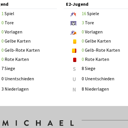
gend
E2-Jugend
1
Spiel
16
Spiele
0
Tore
3
Tore
0
Vorlagen
0
Vorlagen
0
Gelbe Karten
0
Gelbe Karten
0
Gelb-Rote Karten
0
Gelb-Rote Karten
0
Rote Karten
0
Rote Karten
7 Siege
S
8 Siege
0 Unentschieden
U
0 Unentschieden
3 Niederlagen
N
8 Niederlagen