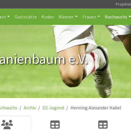
Projekt
ein
Gaststätte
Kodex
Männer
Frauen
Nachwuchs
ranienbaum e.V.
chwuchs
Archiv
D2-Jugend
Henning Alexander Habel