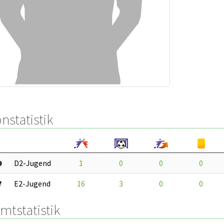
nstatistik
9
D2-Jugend
1
0
0
0
7
E2-Jugend
16
3
0
0
mtstatistik