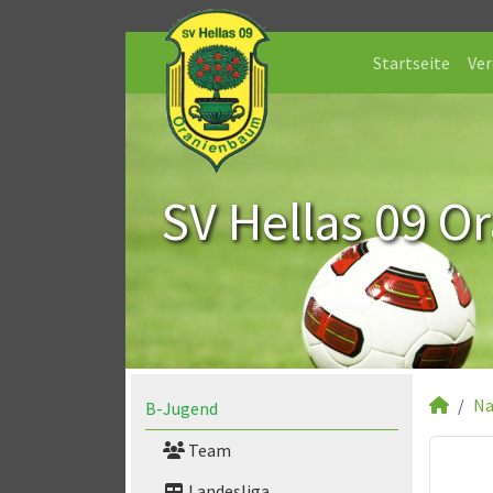
Startseite
Ver
SV Hellas 09 O
Na
B-Jugend
Team
Landesliga