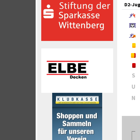
D2-Ju
S
U
N