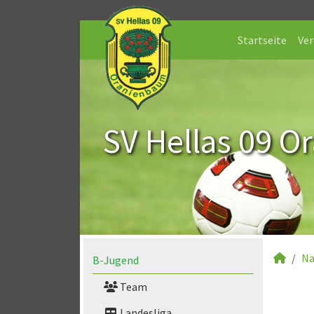
Startseite
Ver
SV Hellas 09 O
Na
B-Jugend
Team
Landesliga