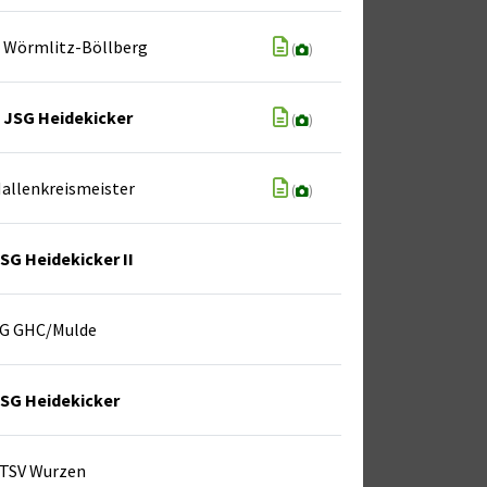
Wörmlitz-Böllberg
(
)
JSG Heidekicker
(
)
allenkreismeister
(
)
SG Heidekicker II
G GHC/Mulde
SG Heidekicker
TSV Wurzen