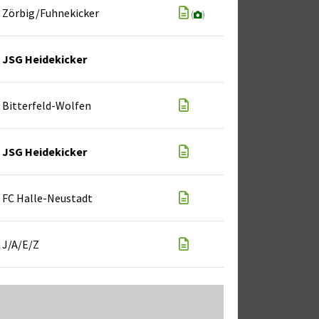
Zörbig/Fuhnekicker
(
)
JSG Heidekicker
Bitterfeld-Wolfen
JSG Heidekicker
FC Halle-Neustadt
J/A/E/Z