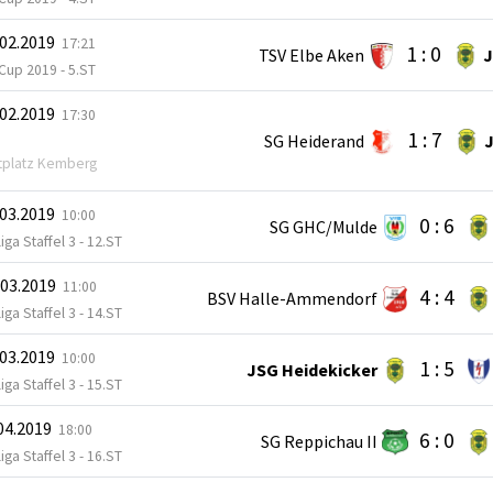
.02.2019
17:21
1 : 0
TSV Elbe Aken
J
Cup 2019 - 5.ST
.02.2019
17:30
1 : 7
SG Heiderand
J
tplatz Kemberg
.03.2019
10:00
0 : 6
SG GHC/Mulde
iga Staffel 3 - 12.ST
.03.2019
11:00
4 : 4
BSV Halle-Ammendorf
iga Staffel 3 - 14.ST
.03.2019
10:00
1 : 5
JSG Heidekicker
iga Staffel 3 - 15.ST
.04.2019
18:00
6 : 0
SG Reppichau II
iga Staffel 3 - 16.ST