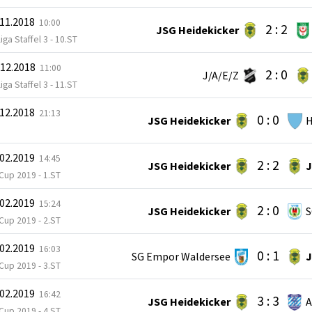
.11.2018
10:00
2 : 2
JSG Heidekicker
iga Staffel 3 - 10.ST
.12.2018
11:00
2 : 0
J/A/E/Z
iga Staffel 3 - 11.ST
.12.2018
21:13
0 : 0
JSG Heidekicker
H
.02.2019
14:45
2 : 2
JSG Heidekicker
J
Cup 2019 - 1.ST
.02.2019
15:24
2 : 0
JSG Heidekicker
S
Cup 2019 - 2.ST
.02.2019
16:03
0 : 1
SG Empor Waldersee
J
Cup 2019 - 3.ST
.02.2019
16:42
3 : 3
JSG Heidekicker
A
Cup 2019 - 4.ST