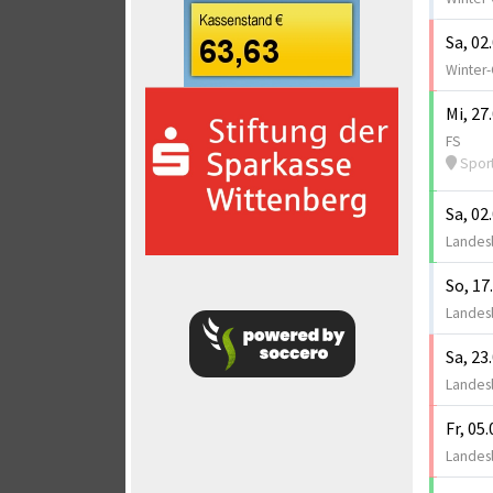
Sa, 02
Winter-
Mi, 27
FS
Spor
Sa, 02
Landesl
So, 17
Landesl
Sa, 23
Landesl
Fr, 05
Landesl