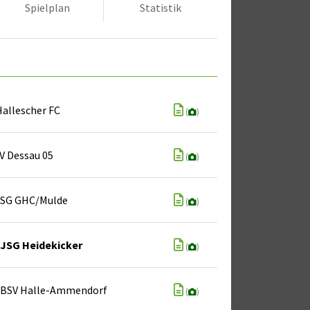
Spielplan
Statistik
allescher FC
(
)
V Dessau 05
(
)
SG GHC/Mulde
(
)
JSG Heidekicker
(
)
BSV Halle-Ammendorf
(
)