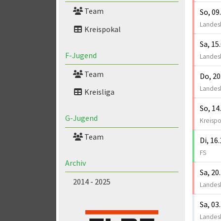
Team
So, 09
Landesl
Kreispokal
Sa, 15
F-Jugend
Landesl
Team
Do, 20
Landesl
Kreisliga
So, 14
G-Jugend
Kreispo
Team
Di, 16
FS
Archiv
Sa, 20
2014 - 2025
Landesl
Sa, 03
Landesl