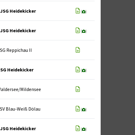
JSG Heidekicker
(
)
JSG Heidekicker
(
)
SG Reppichau II
SG Heidekicker
(
)
aldersee/Mildensee
SV Blau-Weiß Dölau
(
)
JSG Heidekicker
(
)