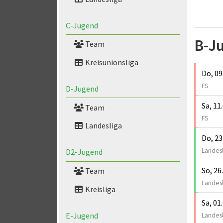
C-Jugend
B-J
Team
Kreisunionsliga
Do, 09
FS
D-Jugend
Sa, 11
Team
FS
Landesliga
Do, 23
Landesl
D2-Jugend
So, 26
Team
Landesl
Kreisliga
Sa, 01
E-Jugend
Landesl