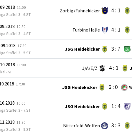
.09.2018
11:00
4 : 1
Zörbig/Fuhnekicker
iga Staffel 3 - 6.ST
.09.2018
12:30
4 : 1
Turbine Halle
iga Staffel 3 - 4.ST
.09.2018
17:30
3 : 7
JSG Heidekicker
iga Staffel 3 - 5.ST
.10.2018
11:00
4 : 1
J/A/E/Z
J
kal - VF
.10.2018
17:30
6 : 0
JSG Heidekicker
W
.10.2018
10:00
1 : 4
JSG Heidekicker
iga Staffel 3 - 7.ST
.11.2018
11:30
3 : 3
Bitterfeld-Wolfen
iga Staffel 3 - 9.ST