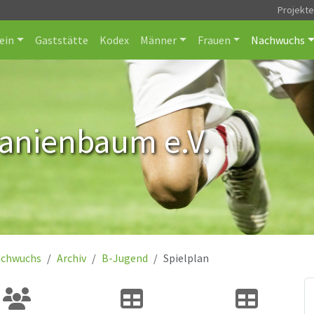
Projekt
ein
Gaststätte
Kodex
Männer
Frauen
Nachwuchs
ranienbaum e.V.
chwuchs
Archiv
B-Jugend
Spielplan