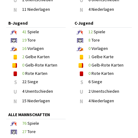
U
U
N
11 Niederlagen
N
4 Niederlagen
B-Jugend
C-Jugend
41
Spiele
12
Spiele
19
Tore
8
Tore
16
Vorlagen
0
Vorlagen
2
Gelbe Karten
1
Gelbe Karte
0
Gelb-Rote Karten
0
Gelb-Rote Karten
0
Rote Karten
0
Rote Karten
S
22 Siege
S
6 Siege
U
4 Unentschieden
U
2 Unentschieden
N
15 Niederlagen
N
4 Niederlagen
ALLE MANNSCHAFTEN
76
Spiele
27
Tore