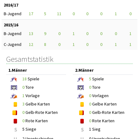
2016/17
B-Jugend
17
5
11
0
0
0
1
0
2015/16
B-Jugend
13
9
0
1
0
0
0
1
C-Jugend
12
8
0
1
0
0
1
1
Gesamtstatistik
1.Männer
2.Männer
18
Spiele
5
Spiele
0
Tore
0
Tore
1
Vorlage
0
Vorlagen
3
Gelbe Karten
0
Gelbe Karten
0
Gelb-Rote Karten
0
Gelb-Rote Karten
0
Rote Karten
0
Rote Karten
S
5 Siege
S
1 Sieg
2 Unentschieden
0 Unentschieden