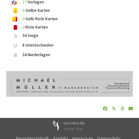
17
Vorlagen
6
Gelbe Karten
0
Gelb-Rote Karten
0
Rote Karten
S
34 Siege
U
8 Unentschieden
N
34 Niederlagen
soccero.de
© 2006 - 2026
Besucherstatistik
Kontakt
Impressum
Datenschutz