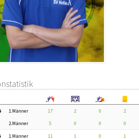
nstatistik
6
1.Männer
17
2
0
2
2.Männer
5
0
0
0
5
1.Männer
11
1
0
1