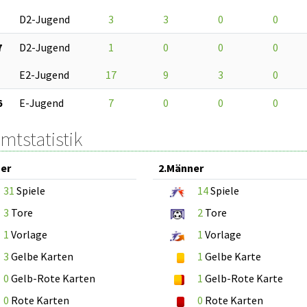
D2-Jugend
3
3
0
0
7
D2-Jugend
1
0
0
0
E2-Jugend
17
9
3
0
6
E-Jugend
7
0
0
0
mtstatistik
er
2.Männer
31
Spiele
14
Spiele
3
Tore
2
Tore
1
Vorlage
1
Vorlage
3
Gelbe Karten
1
Gelbe Karte
0
Gelb-Rote Karten
1
Gelb-Rote Karte
0
Rote Karten
0
Rote Karten