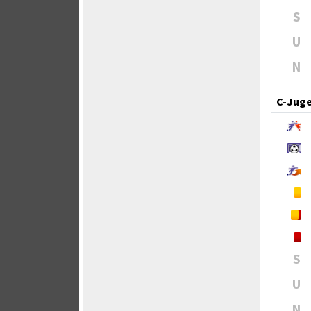
S
U
N
C-Jug
S
U
N