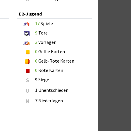
E2-Jugend
17
Spiele
9
Tore
3
Vorlagen
0
Gelbe Karten
0
Gelb-Rote Karten
0
Rote Karten
S
9 Siege
U
1 Unentschieden
N
7 Niederlagen