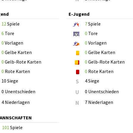
gend
E-Jugend
12
Spiele
7
Spiele
6
Tore
0
Tore
0
Vorlagen
0
Vorlagen
0
Gelbe Karten
0
Gelbe Karten
0
Gelb-Rote Karten
0
Gelb-Rote Karten
0
Rote Karten
0
Rote Karten
10 Siege
S
4 Siege
0 Unentschieden
U
0 Unentschieden
4 Niederlagen
N
7 Niederlagen
MANNSCHAFTEN
101
Spiele