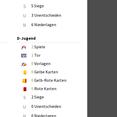
S
5 Siege
U
3 Unentschieden
N
6 Niederlagen
D-Jugend
2
Spiele
1
Tor
0
Vorlagen
0
Gelbe Karten
0
Gelb-Rote Karten
0
Rote Karten
S
2 Siege
U
0 Unentschieden
N
0 Niederlagen