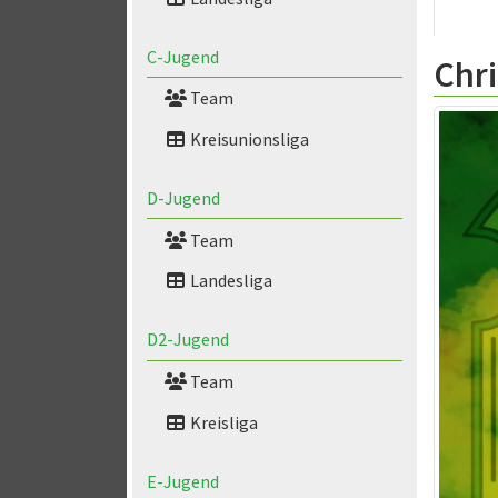
C-Jugend
Chri
Team
Kreisunionsliga
D-Jugend
Team
Landesliga
D2-Jugend
Team
Kreisliga
E-Jugend