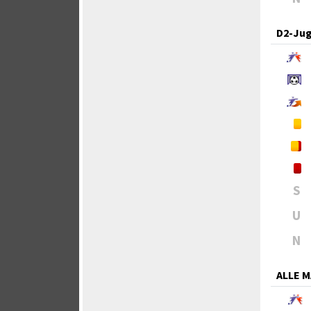
D2-Ju
S
U
N
ALLE 