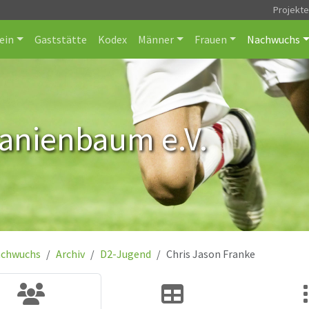
Projekt
ein
Gaststätte
Kodex
Männer
Frauen
Nachwuchs
ranienbaum e.V.
chwuchs
Archiv
D2-Jugend
Chris Jason Franke