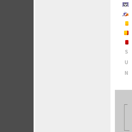
S
U
N