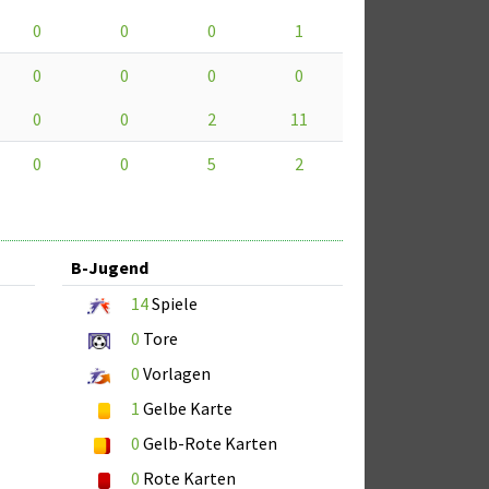
0
0
0
1
0
0
0
0
0
0
2
11
0
0
5
2
B-Jugend
14
Spiele
0
Tore
0
Vorlagen
1
Gelbe Karte
0
Gelb-Rote Karten
0
Rote Karten