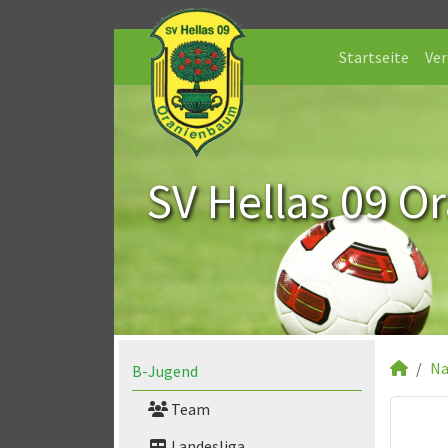
Startseite
Ver
SV Hellas 09 O
Na
B-Jugend
Team
Landesliga