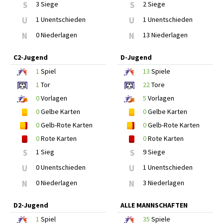
S
3 Siege
S
2 Siege
U
1 Unentschieden
U
1 Unentschieden
N
0 Niederlagen
N
13 Niederlagen
C2-Jugend
D-Jugend
1
Spiel
13
Spiele
1
Tor
22
Tore
0
Vorlagen
5
Vorlagen
0
Gelbe Karten
0
Gelbe Karten
0
Gelb-Rote Karten
0
Gelb-Rote Karten
0
Rote Karten
0
Rote Karten
S
1 Sieg
S
9 Siege
U
0 Unentschieden
U
1 Unentschieden
N
0 Niederlagen
N
3 Niederlagen
D2-Jugend
ALLE MANNSCHAFTEN
1
Spiel
35
Spiele