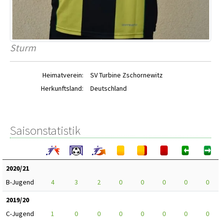
Sturm
Heimatverein:
SV Turbine Zschornewitz
Herkunftsland:
Deutschland
Saisonstatistik
2020/21
B-Jugend
4
3
2
0
0
0
0
0
2019/20
C-Jugend
1
0
0
0
0
0
0
0