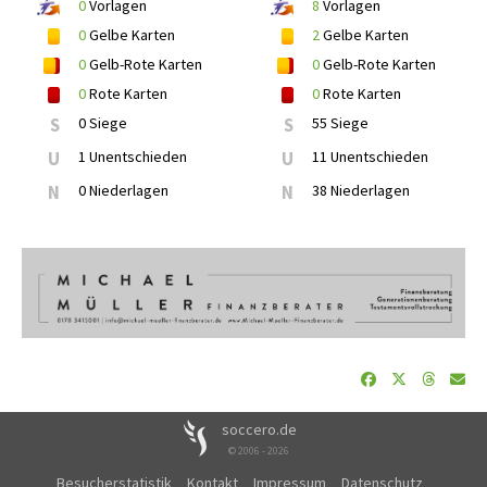
0
Vorlagen
8
Vorlagen
0
Gelbe Karten
2
Gelbe Karten
0
Gelb-Rote Karten
0
Gelb-Rote Karten
0
Rote Karten
0
Rote Karten
S
0 Siege
S
55 Siege
U
1 Unentschieden
U
11 Unentschieden
N
0 Niederlagen
N
38 Niederlagen
soccero.de
© 2006 - 2026
Besucherstatistik
Kontakt
Impressum
Datenschutz