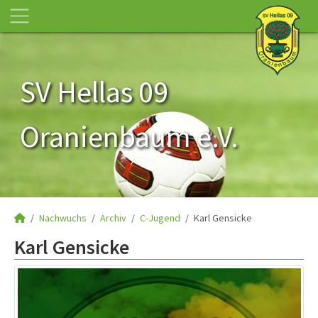
SV Hellas 09
Oranienbaum e.V.
Nachwuchs
Archiv
C-Jugend
Karl Gensicke
Karl Gensicke