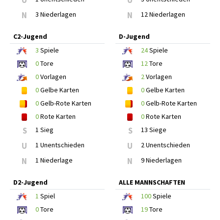
U
U
N
3 Niederlagen
N
12 Niederlagen
C2-Jugend
D-Jugend
3
Spiele
24
Spiele
0
Tore
12
Tore
0
Vorlagen
2
Vorlagen
0
Gelbe Karten
0
Gelbe Karten
0
Gelb-Rote Karten
0
Gelb-Rote Karten
0
Rote Karten
0
Rote Karten
S
1 Sieg
S
13 Siege
U
1 Unentschieden
U
2 Unentschieden
N
1 Niederlage
N
9 Niederlagen
D2-Jugend
ALLE MANNSCHAFTEN
1
Spiel
100
Spiele
0
Tore
19
Tore