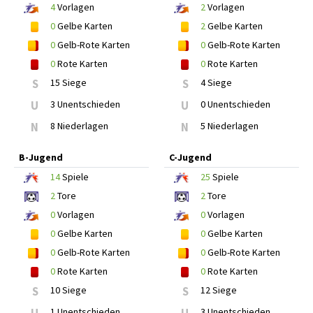
4
Vorlagen
2
Vorlagen
0
Gelbe Karten
2
Gelbe Karten
0
Gelb-Rote Karten
0
Gelb-Rote Karten
0
Rote Karten
0
Rote Karten
S
15 Siege
S
4 Siege
U
3 Unentschieden
U
0 Unentschieden
N
8 Niederlagen
N
5 Niederlagen
B-Jugend
C-Jugend
14
Spiele
25
Spiele
2
Tore
2
Tore
0
Vorlagen
0
Vorlagen
0
Gelbe Karten
0
Gelbe Karten
0
Gelb-Rote Karten
0
Gelb-Rote Karten
0
Rote Karten
0
Rote Karten
S
10 Siege
S
12 Siege
1 Unentschieden
3 Unentschieden