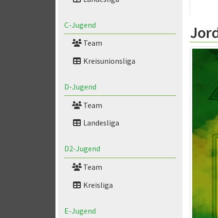
C-Jugend
Jord
Team
Kreisunionsliga
D-Jugend
Team
Landesliga
D2-Jugend
Team
Kreisliga
E-Jugend