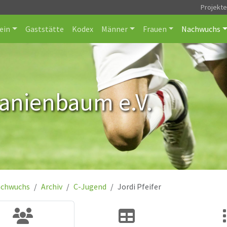
Projekt
ein
Gaststätte
Kodex
Männer
Frauen
Nachwuchs
ranienbaum e.V.
chwuchs
Archiv
C-Jugend
Jordi Pfeifer