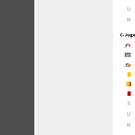
U
N
C-Jug
S
U
N