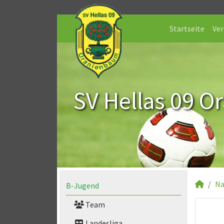
Startseite
Ver
SV Hellas 09 O
Na
B-Jugend
Team
Landesliga