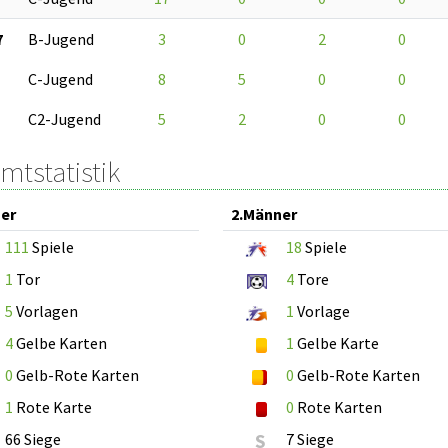
7
B-Jugend
3
0
2
0
C-Jugend
8
5
0
0
C2-Jugend
5
2
0
0
mtstatistik
er
2.Männer
111
Spiele
18
Spiele
1
Tor
4
Tore
5
Vorlagen
1
Vorlage
4
Gelbe Karten
1
Gelbe Karte
0
Gelb-Rote Karten
0
Gelb-Rote Karten
1
Rote Karte
0
Rote Karten
66 Siege
S
7 Siege