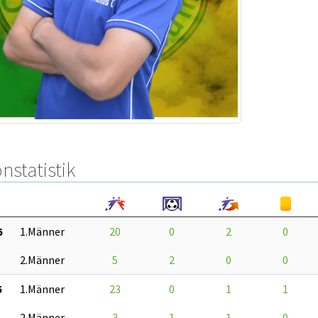
nstatistik
6
1.Männer
20
0
2
0
2.Männer
5
2
0
0
5
1.Männer
23
0
1
1
2.Männer
3
1
1
0