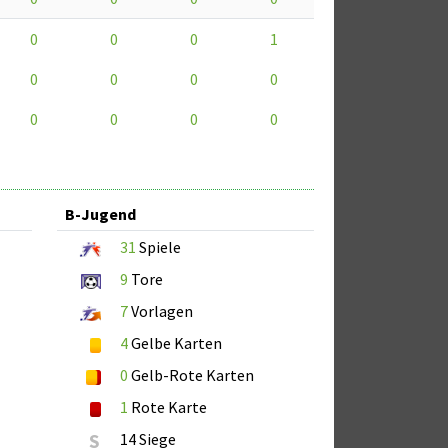
0
0
0
1
0
0
0
0
0
0
0
0
B-Jugend
31
Spiele
9
Tore
7
Vorlagen
4
Gelbe Karten
0
Gelb-Rote Karten
1
Rote Karte
S
14 Siege