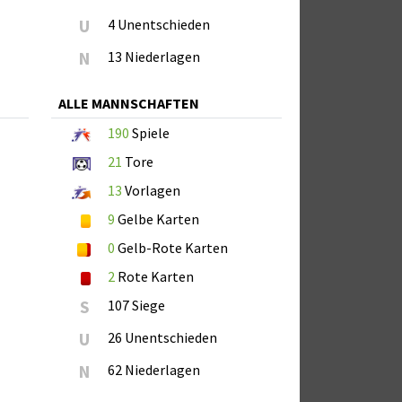
U
4 Unentschieden
N
13 Niederlagen
ALLE MANNSCHAFTEN
190
Spiele
21
Tore
13
Vorlagen
9
Gelbe Karten
0
Gelb-Rote Karten
2
Rote Karten
S
107 Siege
U
26 Unentschieden
N
62 Niederlagen