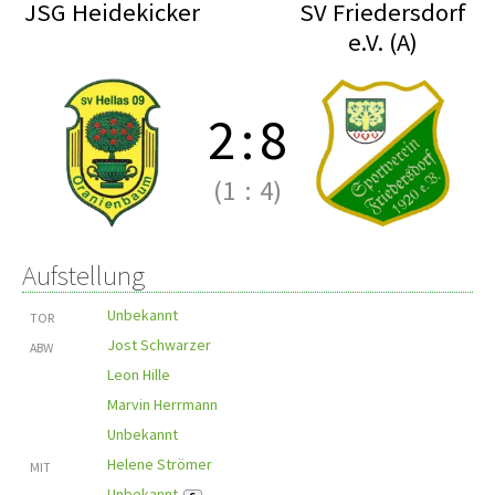
JSG Heidekicker
SV Friedersdorf
e.V. (A)
2
:
8
(1
:
4)
Aufstellung
Unbekannt
TOR
Jost Schwarzer
ABW
Leon Hille
Marvin Herrmann
Unbekannt
Helene Strömer
MIT
Unbekannt