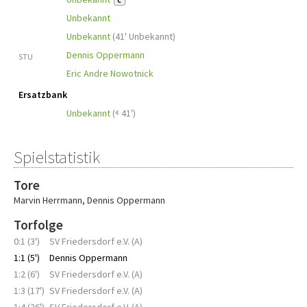
C
Unbekannt
Unbekannt
(
41' Unbekannt
)
Dennis Oppermann
STU
Eric Andre Nowotnick
Ersatzbank
Unbekannt
(
41')
Spielstatistik
Tore
Marvin Herrmann
,
Dennis Oppermann
Torfolge
0:1 (3')
SV Friedersdorf e.V. (A)
1:1 (5')
Dennis Oppermann
1:2 (6')
SV Friedersdorf e.V. (A)
1:3 (17')
SV Friedersdorf e.V. (A)