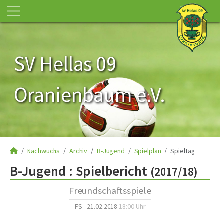
SV Hellas 09
Oranienbaum e.V.
Nachwuchs
Archiv
B-Jugend
Spielplan
Spieltag
B-Jugend :
Spielbericht
(2017/18)
Freundschaftsspiele
FS - 21.02.2018
18:00 Uhr