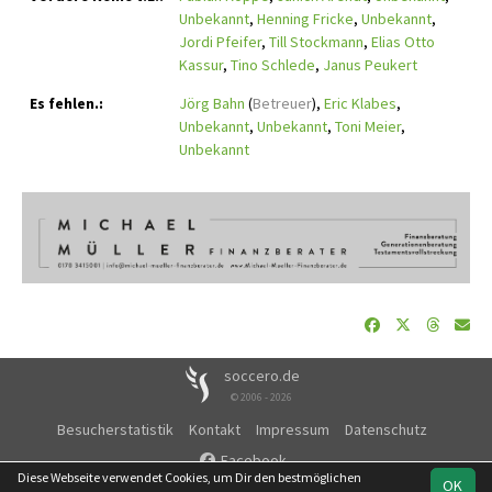
Unbekannt
,
Henning Fricke
,
Unbekannt
,
Jordi Pfeifer
,
Till Stockmann
,
Elias Otto
Kassur
,
Tino Schlede
,
Janus Peukert
Es fehlen.:
Jörg Bahn
(
Betreuer
),
Eric Klabes
,
Unbekannt
,
Unbekannt
,
Toni Meier
,
Unbekannt
soccero.de
© 2006 - 2026
Besucherstatistik
Kontakt
Impressum
Datenschutz
Facebook
Diese Webseite verwendet Cookies, um Dir den bestmöglichen
OK