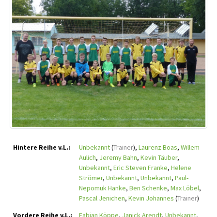
Hintere Reihe v.L.:
Unbekannt
(
Trainer
),
Laurenz Boas
,
Willem
Aulich
,
Jeremy Bahn
,
Kevin Täuber
,
Unbekannt
,
Eric Steven Franke
,
Helene
Strömer
,
Unbekannt
,
Unbekannt
,
Paul-
Nepomuk Hanke
,
Ben Schenke
,
Max Löbel
,
Pascal Jenichen
,
Kevin Johannes
(
Trainer
)
Vordere Reihe v.L.:
Fabian Köppe
,
Janick Arendt
,
Unbekannt
,