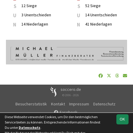
S
12 Siege
S
52 Siege
U
3 Unentschieden
U
14 Unentschieden
N
14 Niederlagen
N
41 Niederlagen
soccero.de
© 2006 - 2026
Besucherstatistik
Kontakt
Impressum
Datenschutz
Facebook
Diese Webseite verwendet Cookies, um Dir den bestmöglichen
OK
Service bieten zu können. Entsprechende Informationen findest
Du unter
Datenschutz
.
Mit der Nutzung der Webseite erklärst Du Dich mit der