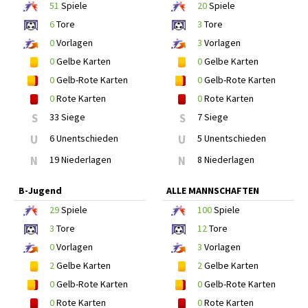
51
Spiele
20
Spiele
6
Tore
3
Tore
0
Vorlagen
3
Vorlagen
0
Gelbe Karten
0
Gelbe Karten
0
Gelb-Rote Karten
0
Gelb-Rote Karten
0
Rote Karten
0
Rote Karten
S
33 Siege
S
7 Siege
U
6 Unentschieden
U
5 Unentschieden
N
19 Niederlagen
N
8 Niederlagen
B-Jugend
ALLE MANNSCHAFTEN
29
Spiele
100
Spiele
3
Tore
12
Tore
0
Vorlagen
3
Vorlagen
2
Gelbe Karten
2
Gelbe Karten
0
Gelb-Rote Karten
0
Gelb-Rote Karten
0
Rote Karten
0
Rote Karten