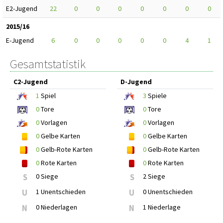
E2-Jugend
22
0
0
0
0
0
0
0
2015/16
E-Jugend
6
0
0
0
0
0
4
1
Gesamtstatistik
C2-Jugend
D-Jugend
1
Spiel
3
Spiele
0
Tore
0
Tore
0
Vorlagen
0
Vorlagen
0
Gelbe Karten
0
Gelbe Karten
0
Gelb-Rote Karten
0
Gelb-Rote Karten
0
Rote Karten
0
Rote Karten
S
0 Siege
S
2 Siege
U
1 Unentschieden
U
0 Unentschieden
N
0 Niederlagen
N
1 Niederlage