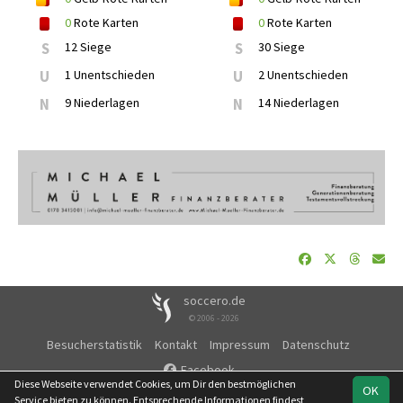
0
Rote Karten
0
Rote Karten
S
12 Siege
S
30 Siege
U
1 Unentschieden
U
2 Unentschieden
N
9 Niederlagen
N
14 Niederlagen
soccero.de
© 2006 - 2026
Besucherstatistik
Kontakt
Impressum
Datenschutz
Facebook
Diese Webseite verwendet Cookies, um Dir den bestmöglichen
OK
Service bieten zu können. Entsprechende Informationen findest