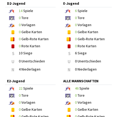
D2-Jugend
E-Jugend
14
Spiele
6
Spiele
0
Tore
0
Tore
0
Vorlagen
0
Vorlagen
0
Gelbe Karten
0
Gelbe Karten
0
Gelb-Rote Karten
0
Gelb-Rote Karten
0
Rote Karten
0
Rote Karten
S
10 Siege
S
6 Siege
U
0 Unentschieden
U
0 Unentschieden
N
4 Niederlagen
N
0 Niederlagen
E2-Jugend
ALLE MANNSCHAFTEN
22
Spiele
46
Spiele
0
Tore
0
Tore
0
Vorlagen
0
Vorlagen
0
Gelbe Karten
0
Gelbe Karten
0
Gelb-Rote Karten
0
Gelb-Rote Karten