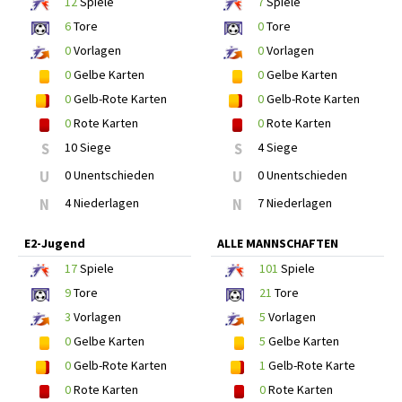
12
Spiele
7
Spiele
6
Tore
0
Tore
0
Vorlagen
0
Vorlagen
0
Gelbe Karten
0
Gelbe Karten
0
Gelb-Rote Karten
0
Gelb-Rote Karten
0
Rote Karten
0
Rote Karten
S
10 Siege
S
4 Siege
U
0 Unentschieden
U
0 Unentschieden
N
4 Niederlagen
N
7 Niederlagen
E2-Jugend
ALLE MANNSCHAFTEN
17
Spiele
101
Spiele
9
Tore
21
Tore
3
Vorlagen
5
Vorlagen
0
Gelbe Karten
5
Gelbe Karten
0
Gelb-Rote Karten
1
Gelb-Rote Karte
0
Rote Karten
0
Rote Karten