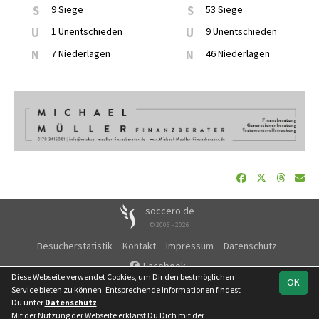
S
9 Siege
S
53 Siege
U
1 Unentschieden
U
9 Unentschieden
N
7 Niederlagen
N
46 Niederlagen
soccero.de
© 2006 - 2026
Besucherstatistik
Kontakt
Impressum
Datenschutz
Facebook
Diese Webseite verwendet Cookies, um Dir den bestmöglichen
OK
Service bieten zu können. Entsprechende Informationen findest
Du unter
Datenschutz
.
Mit der Nutzung der Webseite erklärst Du Dich mit der