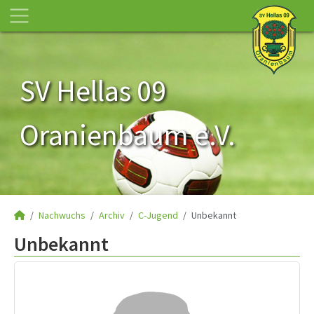
SV Hellas 09
Oranienbaum e.V.
Nachwuchs
Archiv
C-Jugend
Unbekannt
Unbekannt