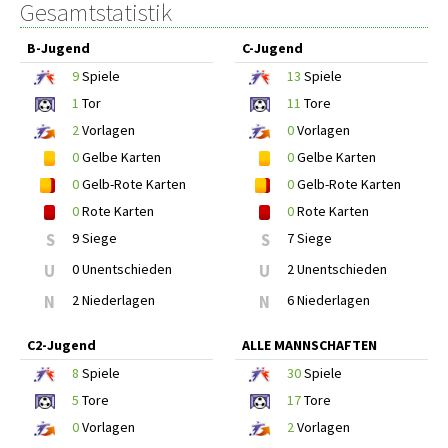
Gesamtstatistik
B-Jugend
C-Jugend
9
Spiele
13
Spiele
1
Tor
11
Tore
2
Vorlagen
0
Vorlagen
0
Gelbe Karten
0
Gelbe Karten
0
Gelb-Rote Karten
0
Gelb-Rote Karten
0
Rote Karten
0
Rote Karten
S
9 Siege
S
7 Siege
U
0 Unentschieden
U
2 Unentschieden
N
2 Niederlagen
N
6 Niederlagen
C2-Jugend
ALLE MANNSCHAFTEN
8
Spiele
30
Spiele
5
Tore
17
Tore
0
Vorlagen
2
Vorlagen