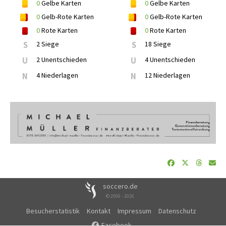
0
Gelbe Karten
0
Gelbe Karten
0
Gelb-Rote Karten
0
Gelb-Rote Karten
0
Rote Karten
0
Rote Karten
S
2 Siege
S
18 Siege
U
2 Unentschieden
U
4 Unentschieden
N
4 Niederlagen
N
12 Niederlagen
soccero.de
© 2006 - 2026
Besucherstatistik
Kontakt
Impressum
Datenschutz
Facebook