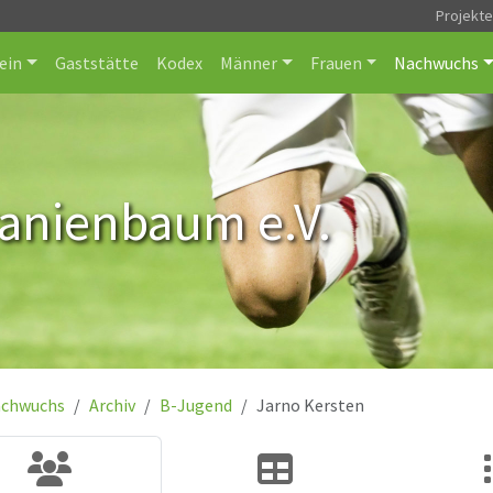
Projekt
ein
Gaststätte
Kodex
Männer
Frauen
Nachwuchs
ranienbaum e.V.
chwuchs
Archiv
B-Jugend
Jarno Kersten