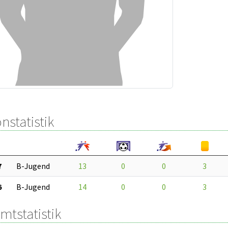
nstatistik
7
B-Jugend
13
0
0
3
6
B-Jugend
14
0
0
3
mtstatistik