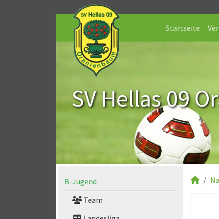
Startseite
Ver
SV Hellas 09 O
Na
B-Jugend
Team
Landesliga