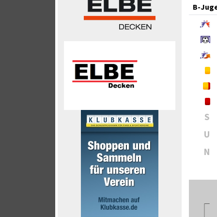
B-Jug
S
U
N