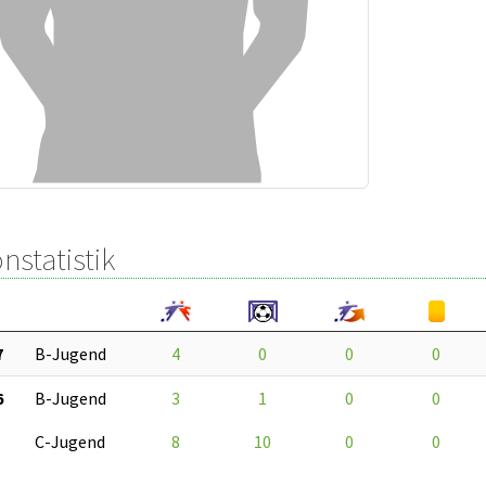
nstatistik
7
B-Jugend
4
0
0
0
6
B-Jugend
3
1
0
0
C-Jugend
8
10
0
0