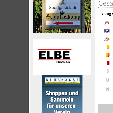
Gesa
B-Jug
S
U
N