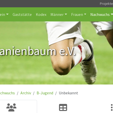
Projekt
ein
Gaststätte
Kodex
Männer
Frauen
Nachwuchs
ranienbaum e.V.
chwuchs
Archiv
B-Jugend
Unbekannt