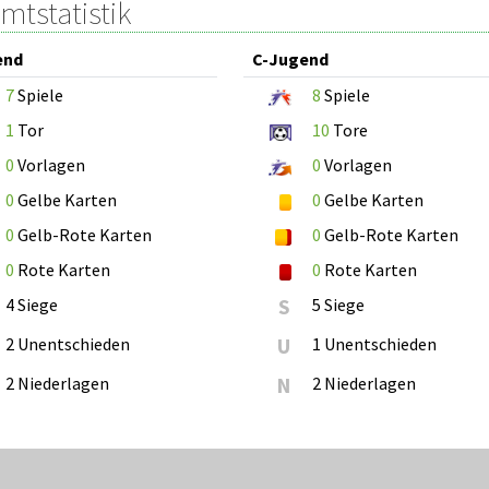
mtstatistik
end
C-Jugend
7
Spiele
8
Spiele
1
Tor
10
Tore
0
Vorlagen
0
Vorlagen
0
Gelbe Karten
0
Gelbe Karten
0
Gelb-Rote Karten
0
Gelb-Rote Karten
0
Rote Karten
0
Rote Karten
4 Siege
S
5 Siege
2 Unentschieden
U
1 Unentschieden
2 Niederlagen
N
2 Niederlagen