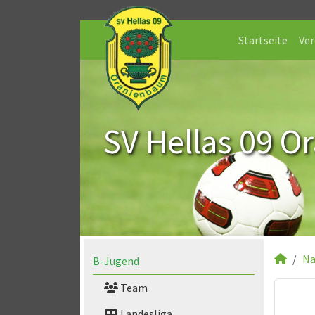
Startseite
Ver
SV Hellas 09 O
Na
B-Jugend
Team
Landesliga