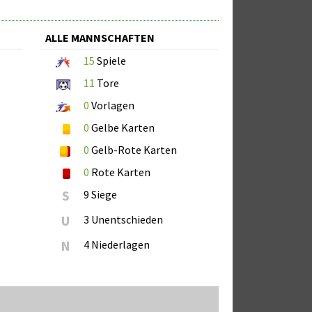
ALLE MANNSCHAFTEN
15
Spiele
11
Tore
0
Vorlagen
0
Gelbe Karten
0
Gelb-Rote Karten
0
Rote Karten
S
9 Siege
U
3 Unentschieden
N
4 Niederlagen